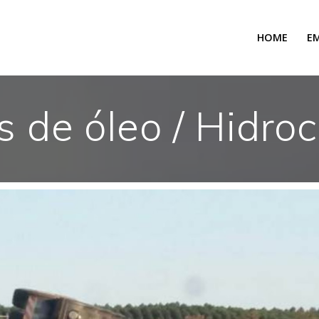
HOME
E
 de óleo / Hidro